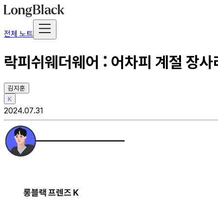
전체 노트
락피쉬웨더웨어 : 어차피 계절 장사
김지훈
K
2024.07.31
롱블랙 프렌즈 K