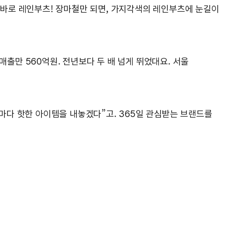
. 바로 레인부츠! 장마철만 되면, 가지각색의 레인부츠에 눈길이
 매출만 560억원. 전년보다 두 배 넘게 뛰었대요. 서울
절마다 핫한 아이템을 내놓겠다”고. 365일 관심받는 브랜드를