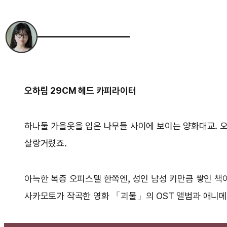
오하림 29CM 헤드 카피라이터
하나둘 가을옷을 입은 나무들 사이에 보이는 양화대교. 오
살랑거렸죠.
아늑한 복층 오피스텔 한쪽엔, 성인 남성 키만큼 쌓인 
사카모토가 작곡한 영화 「괴물」의 OST 앨범과 애니메