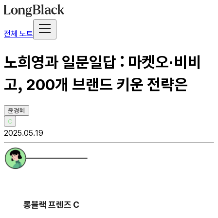
전체 노트
노희영과 일문일답 : 마켓오·비비
고, 200개 브랜드 키운 전략은
윤경혜
C
2025.05.19
롱블랙 프렌즈 C