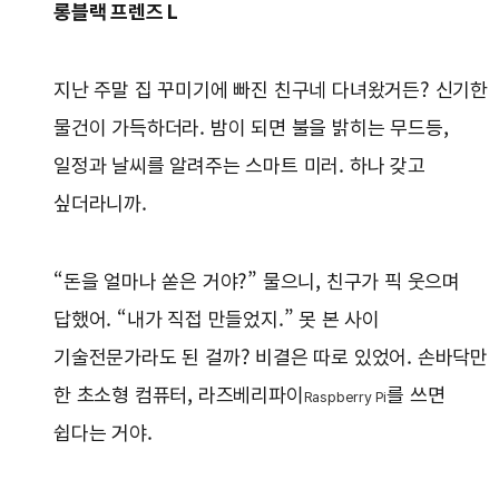
롱블랙 프렌즈 L
지난 주말 집 꾸미기에 빠진 친구네 다녀왔거든? 신기한
물건이 가득하더라. 밤이 되면 불을 밝히는 무드등,
일정과 날씨를 알려주는 스마트 미러. 하나 갖고
싶더라니까.
“돈을 얼마나 쏟은 거야?” 물으니, 친구가 픽 웃으며
답했어. “내가 직접 만들었지.” 못 본 사이
기술전문가라도 된 걸까? 비결은 따로 있었어. 손바닥만
한 초소형 컴퓨터, 라즈베리파이
를 쓰면
Raspberry Pi
쉽다는 거야.