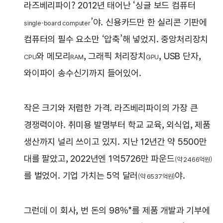
라즈베리파이? 2012년 태어난 ‘싱글 보드 컴퓨터
’야. 신용카드만 한 실리콘 기판에
single-board computer
컴퓨터의 필수 요소만 ‘압축’해 넣었지. 중앙처리장치
와 메모리
, 그래픽 처리장치
, USB 단자,
CPU
RAM
GPU
와이파이 송수신기까지 들어있어.
작은 크기와 저렴한 가격. 라즈베리파이의 가장 큰
경쟁력이야. 취미용 발명부터 학교 교육, 외식업, 제품
생산까지 널리 쓰이고 있지. 지난 12년간 약 5500만
대를 팔았고, 2022년엔 1억5726만 파운드
(약 2466억원)
를 벌었어. 기업 가치는 5억 달러
야.
(약 6537억원)
그런데 이 회사, 번 돈의 98%*를 제품 개발과 기부에