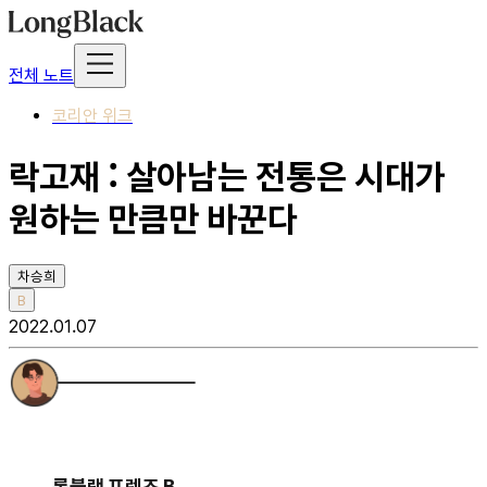
전체 노트
코리안 위크
락고재 : 살아남는 전통은 시대가
원하는 만큼만 바꾼다
차승희
B
2022.01.07
롱블랙 프렌즈 B