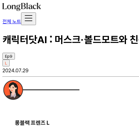
전체 노트
캐릭터닷AI : 머스크·볼드모트와 친
Ep9
L
2024.07.29
롱블랙 프렌즈 L