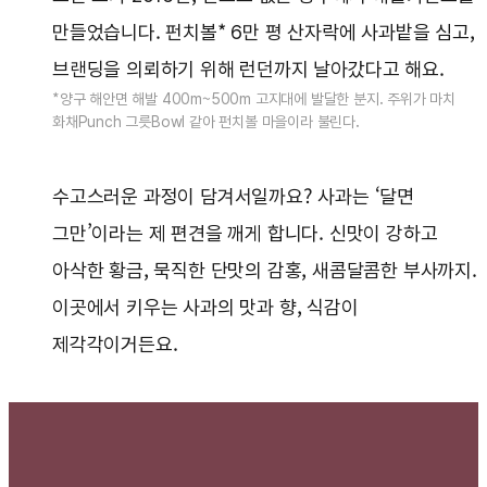
만들었습니다. 펀치볼* 6만 평 산자락에 사과밭을 심고,
브랜딩을 의뢰하기 위해 런던까지 날아갔다고 해요.
*양구 해안면 해발 400m~500m 고지대에 발달한 분지. 주위가 마치
화채Punch 그릇Bowl 같아 펀치볼 마을이라 불린다.
수고스러운 과정이 담겨서일까요? 사과는 ‘달면
그만’이라는 제 편견을 깨게 합니다. 신맛이 강하고
아삭한 황금, 묵직한 단맛의 감홍, 새콤달콤한 부사까지.
이곳에서 키우는 사과의 맛과 향, 식감이
제각각이거든요.