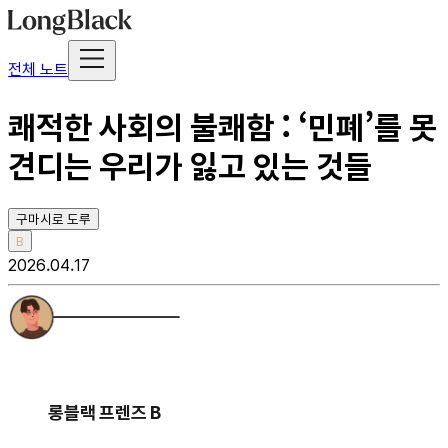
전체 노트
쾌적한 사회의 불쾌함 : ‘민폐’를 못
견디는 우리가 잃고 있는 것들
구마시로 도루
B
2026.04.17
롱블랙 프렌즈 B