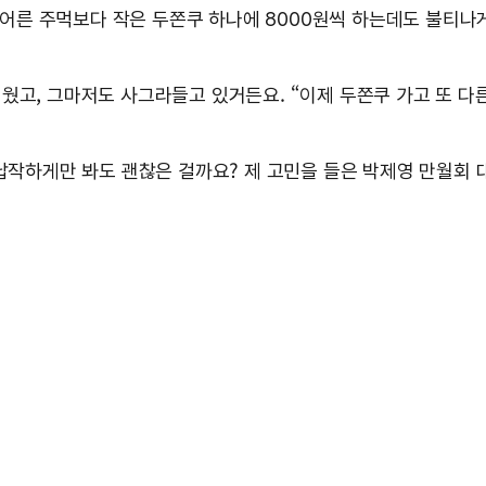
 어른 주먹보다 작은 두쫀쿠 하나에 8000원씩 하는데도 불티나
웠고, 그마저도 사그라들고 있거든요. “이제 두쫀쿠 가고 또 다른
납작하게만 봐도 괜찮은 걸까요? 제 고민을 들은 박제영 만월회 대