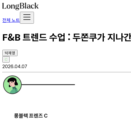
전체 노트
F&B 트렌드 수업 : 두쫀쿠가 지나간
박제영
C
2026.04.07
롱블랙 프렌즈 C