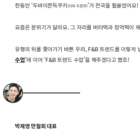
한동안 ‘두바이쫀득쿠키
’가 전국을 휩쓸었어요!
(이하 두쫀쿠)
요즘은 분위기가 달라요. 그 자리를 버터떡과 창억떡이 채
유행의 뒤를 쫓아가기 바쁜 우리, F&B 트렌드를 이렇게 
수업
’에 이어 ‘F&B 트렌드 수업’을 해주겠다고 했죠!
박제영 만월회 대표