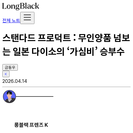
전체 노트
스탠다드 프로덕트 : 무인양품 넘보
는 일본 다이소의 ‘가심비’ 승부수
금동우
K
2026.04.14
롱블랙 프렌즈 K