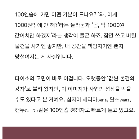
100엔숍에 가면 어떤 기분이 드나요? ‘와, 이게
1000원밖에 안 해?’라는 놀라움과 ‘음, 딱 1000원
값어치만 하겠지’라는 생각이 들곤 하죠. 잠깐 쓰고 버릴
물건을 사기엔 좋지만, 내 공간을 책임지기엔 왠지
망설여지는 게 사실입니다.
다이소의 고민이 바로 이겁니다. 오랫동안 ‘값싼 물건의
강자’로 불려 왔지만, 이 이미지가 사업의 성장을 막을
수도 있다고 본 거예요. 심지어 세리아
, 왓츠
,
Seria
Watts
캔두
같은 100엔숍 경쟁자도 빠르게 늘고 있고요.
Can Do