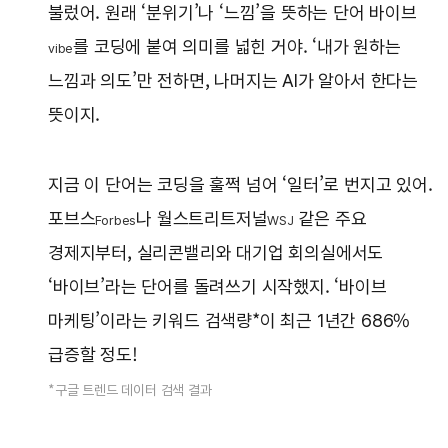
불렀어. 원래 ‘분위기’나 ‘느낌’을 뜻하는 단어 바이브
를 코딩에 붙여 의미를 넓힌 거야. ‘내가 원하는
vibe
느낌과 의도’만 전하면, 나머지는 AI가 알아서 한다는
뜻이지.
지금 이 단어는 코딩을 훌쩍 넘어 ‘일터’로 번지고 있어.
포브스
나 월스트리트저널
같은 주요
Forbes
WSJ
경제지부터, 실리콘밸리와 대기업 회의실에서도
‘바이브’라는 단어를 돌려쓰기 시작했지. ‘바이브
마케팅’이라는 키워드 검색량*이 최근 1년간 686%
급증할 정도!
*구글 트렌드 데이터 검색 결과