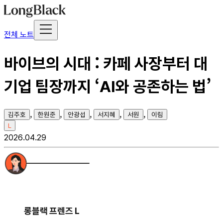
전체 노트
바이브의 시대 : 카페 사장부터 대
기업 팀장까지 ‘AI와 공존하는 법’
,
,
,
,
,
김주호
한원준
안광섭
서지혜
서원
이림
L
2026.04.29
롱블랙 프렌즈 L