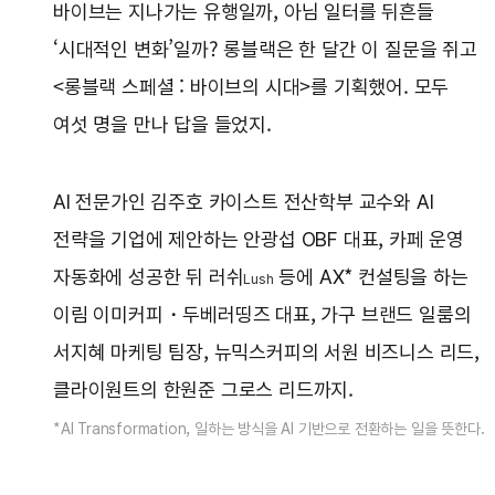
바이브는 지나가는 유행일까, 아님 일터를 뒤흔들
‘시대적인 변화’일까? 롱블랙은 한 달간 이 질문을 쥐고
<롱블랙 스페셜 : 바이브의 시대>를 기획했어. 모두
여섯 명을 만나 답을 들었지.
AI 전문가인 김주호 카이스트 전산학부 교수와 AI
전략을 기업에 제안하는 안광섭 OBF 대표, 카페 운영
자동화에 성공한 뒤 러쉬
등에 AX* 컨설팅을 하는
Lush
이림 이미커피・두베러띵즈 대표, 가구 브랜드 일룸의
서지혜 마케팅 팀장, 뉴믹스커피의 서원 비즈니스 리드,
클라이원트의 한원준 그로스 리드까지.
*AI Transformation, 일하는 방식을 AI 기반으로 전환하는 일을 뜻한다.