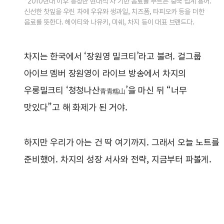
*2010년대 이후 등장한 현대식 차 기반 음료를 부르는 중국 업계 용어.
신선한 찻잎을 우린 차에 우유와 생과일, 치즈폼, 타피오카 등을 더한
음료를 뜻한다. 헤이티와 나유키, 미쉐, 차지 등이 대표 브랜드다.
차지는 한국에서 ‘장원영 밀크티’라고 불려. 걸그룹
아이브 멤버 장원영이 라이브 방송에서 차지의
우롱밀크티 ‘청청나산
’을 마신 뒤 “너무
青青糯山
맛있다”고 해 화제가 된 거야.
하지만 우리가 아는 건 딱 여기까지. 그래서 오늘 노트를
준비했어. 차지의 성장 서사와 전략, 지금부터 파볼게.