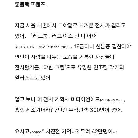
롱블랙 프렌즈 L
지금 서울 서촌에서 그야말로 뜨거운 전시가 열리고
있어. 『레드룸 : 러브 이즈 인 디 에어
』. 19금이니 신분증 필참이야.
RED ROOM: Love Is in the Air
연인이 사랑을 나누는 모습을 기록한 사진들이
전시됐거든. ‘야한 그림’으로 유명한 민조킹 작가의
일러스트도 있어.
알고 보니 이 전시 기획사 미디어앤아트
,
MEDIA N ART
흥행 제조기더라? 7년간 누적관객 300만이 넘어.
요시고
* 사진전 기억나? 무려 42만명이나
Yosigo