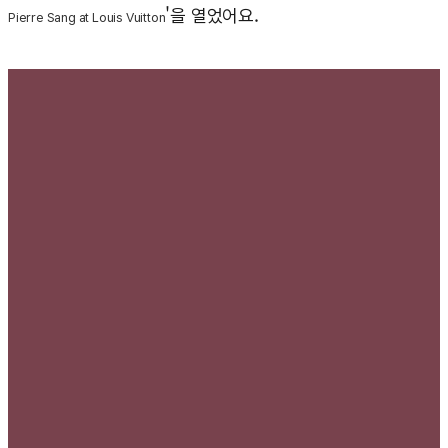
'을 열었어요.
Pierre Sang at Louis Vuitton