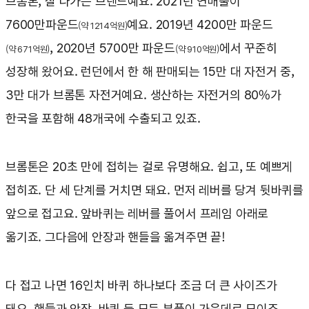
브롬톤, 잘 나가는 브랜드예요. 2021년 연매출이
7600만파운드
예요. 2019년 4200만 파운드
(약 1214억원)
, 2020년 5700만 파운드
에서 꾸준히
(약 671억원)
(약 910억원)
성장해 왔어요. 런던에서 한 해 판매되는 15만 대 자전거 중,
3만 대가 브롬톤 자전거예요. 생산하는 자전거의 80%가
한국을 포함해 48개국에 수출되고 있죠.
브롬톤은 20초 만에 접히는 걸로 유명해요. 쉽고, 또 예쁘게
접히죠. 단 세 단계를 거치면 돼요. 먼저 레버를 당겨 뒷바퀴를
앞으로 접고요. 앞바퀴는 레버를 풀어서 프레임 아래로
옮기죠. 그다음에 안장과 핸들을 옮겨주면 끝!
다 접고 나면 16인치 바퀴 하나보다 조금 더 큰 사이즈가
돼요. 핸들과 안장, 바퀴 등 모든 부품이 가운데로 모이죠.