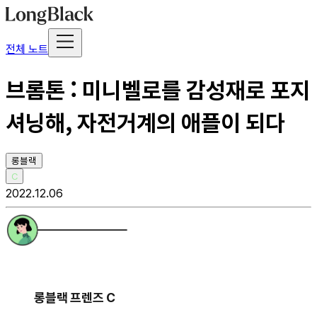
전체 노트
브롬톤 : 미니벨로를 감성재로 포지
셔닝해, 자전거계의 애플이 되다
롱블랙
C
2022.12.06
롱블랙 프렌즈 C