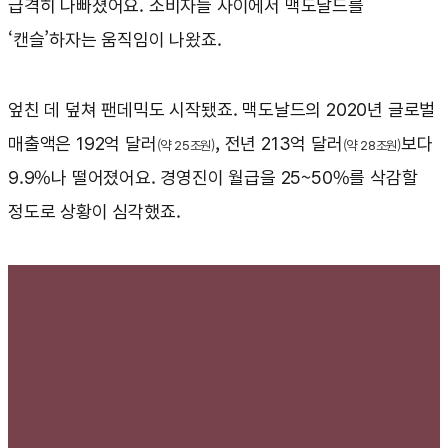
급격히 나빠졌어요. 소비자들 사이에서 맥도날드를
‘캔슬’하자는 움직임이 나왔죠.
엎친 데 덮쳐 팬데믹도 시작됐죠. 맥도날드의 2020년 글로벌
매출액은 192억 달러
, 전년 213억 달러
보다
(약 25조원)
(약 28조원)
9.9%나 떨어졌어요. 경영진이 월급을 25~50%를 삭감할
정도로 상황이 심각했죠.