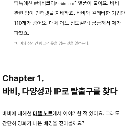
틱톡에선 #바비코어
* 열풍이 불어요. 바비
Barbiecore
관련 밈이 인터넷을 지배하죠. 바비와 컬래버한 기업만
110개가 넘어요. 대체 어느 정도길래! 궁금해서 제가
파봤죠.
*바비의 상징인 핑크색 옷을 입는 것을 일컫는다.
Chapter 1.
바비, 다양성과 IP로 탈출구를 찾다
바비에 대해선
마텔 노트
에서 이야기한 적 있어요. 그래도
간단히 영화가 나온 배경을 짚어볼까요?