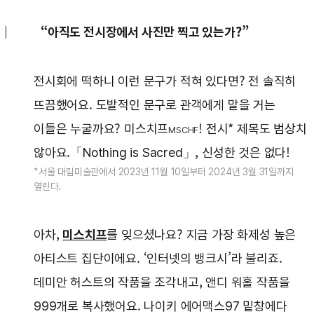
“아직도 전시장에서 사진만 찍고 있는가?”
전시회에 떡하니 이런 문구가 적혀 있다면? 전 솔직히
뜨끔했어요. 도발적인 문구로 관객에게 말을 거는
이들은 누굴까요? 미스치프
! 전시* 제목도 범상치
MSCHF
않아요.「Nothing is Sacred」, 신성한 것은 없다!
*서울 대림미술관에서 2023년 11월 10일부터 2024년 3월 31일까지
열린다.
아차,
미스치프
를 잊으셨나요? 지금 가장 화제성 높은
아티스트 집단이에요. ‘인터넷의 뱅크시’라 불리죠.
데미안 허스트의 작품을 조각내고, 앤디 워홀 작품을
999개로 복사했어요. 나이키 에어맥스97 밑창에다