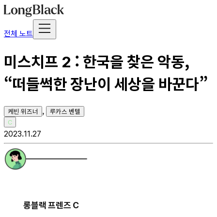
전체 노트
미스치프 2 : 한국을 찾은 악동,
“떠들썩한 장난이 세상을 바꾼다​”
,
케빈 위즈너
루카스 벤텔
C
2023.11.27
롱블랙 프렌즈 C