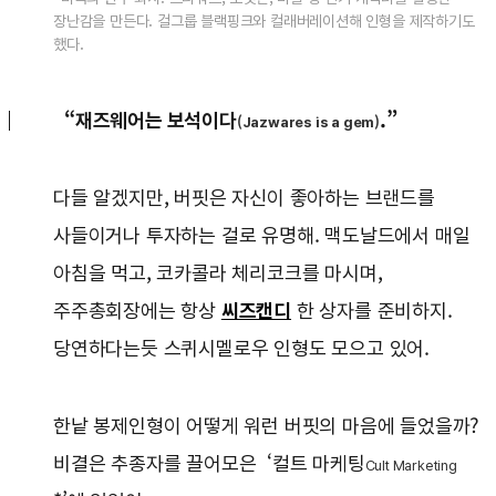
장난감을 만든다. 걸그룹 블랙핑크와 컬래버레이션해 인형을 제작하기도
했다.
“재즈웨어는 보석이다
.”
(Jazwares is a gem)
다들 알겠지만, 버핏은 자신이 좋아하는 브랜드를
사들이거나 투자하는 걸로 유명해. 맥도날드에서 매일
아침을 먹고, 코카콜라 체리코크를 마시며,
주주총회장에는 항상
씨즈캔디
한 상자를 준비하지.
당연하다는듯 스퀴시멜로우 인형도 모으고 있어.
한낱 봉제인형이 어떻게 워런 버핏의 마음에 들었을까?
비결은 추종자를 끌어모은 ‘컬트 마케팅
Cult Marketing