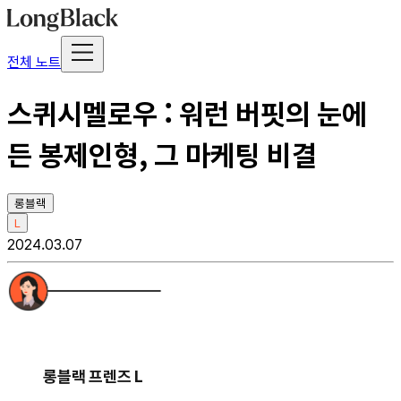
전체 노트
스퀴시멜로우 : 워런 버핏의 눈에
든 봉제인형, 그 마케팅 비결
롱블랙
L
2024.03.07
롱블랙 프렌즈 L