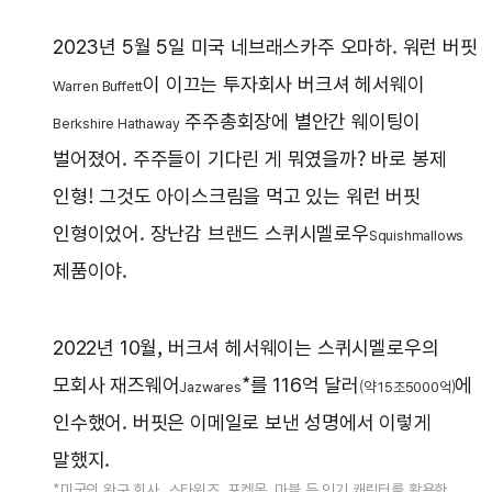
2023년 5월 5일 미국 네브래스카주 오마하. 워런 버핏
이 이끄는 투자회사 버크셔 헤서웨이
Warren Buffett
주주총회장에 별안간 웨이팅이
Berkshire Hathaway
벌어졌어. 주주들이 기다린 게 뭐였을까? 바로 봉제
인형! 그것도 아이스크림을 먹고 있는 워런 버핏
인형이었어. 장난감 브랜드 스퀴시멜로우
Squishmallows
제품이야.
2022년 10월, 버크셔 헤서웨이는 스퀴시멜로우의
모회사 재즈웨어
*를 116억 달러
에
Jazwares
(약 15조5000억)
인수했어. 버핏은 이메일로 보낸 성명에서 이렇게
말했지.
*미국의 완구 회사. 스타워즈, 포켓몬, 마블 등 인기 캐릭터를 활용한