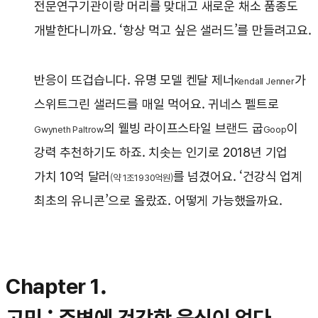
전문연구기관이랑 머리를 맞대고 새로운 채소 품종도
개발한다니까요. ‘항상 먹고 싶은 샐러드’를 만들려고요.
반응이 뜨겁습니다. 유명 모델 켄달 제너
가
Kendall Jenner
스위트그린 샐러드를 매일 먹어요. 귀네스 펠트로
의 웰빙 라이프스타일 브랜드 굽
이
Gwyneth Paltrow
Goop
강력 추천하기도 하죠. 치솟는 인기로 2018년 기업
가치 10억 달러
를 넘겼어요. ‘건강식 업계
(약 1조1930억원)
최초의 유니콘’으로 올랐죠. 어떻게 가능했을까요.
Chapter 1.