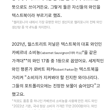
뜻으로도 쓰이거든요. 그렇게 둘은 자신들의 와인을
텍스트북이라 부르기로 했죠.
*캘리포니아 내에서 가장 유명한 와인 생산지로 캘리포니아 전체 와인
생산량 중 약 4%를 차지한다.
2021년, 월스트리트 저널은 텍스트북의 대표 와인인
카베르네 소비뇽
*을 같은
Cabernet Sauvignon(이하 카쇼)
가격대**의 와인 17종 중 1등으로 꼽았어요. 세계적인
와인 평론가 로버트 파커
는 텍스트북을
Robert Parker
가리켜 “소비자가 지켜봐야 할 진지한 와이너리다.
그들의 포트폴리오에는 진정한 보물이 숨어있다”고
했고요.
*적포도 품종 중 하나인 카베르네 소비뇽을 사용해 만든 레드 와인
*2022년 기준, 국내 정상 소비자 가격은 11만 2000원이다. 와인