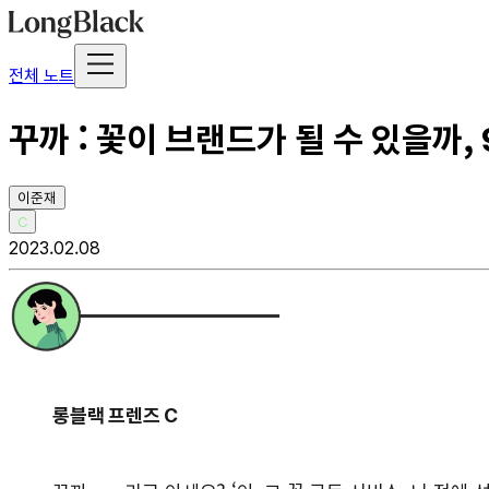
전체 노트
꾸까 : 꽃이 브랜드가 될 수 있을까,
이준재
C
2023.02.08
롱블랙 프렌즈 C