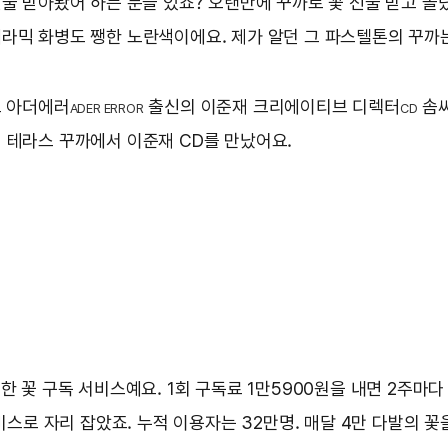
에 선물 받아봤어’하는 분들 있죠? 오랜만에 꾸까로 꽃 선물 받고 
라믹 화병도 쨍한 노란색이에요. 제가 알던 그 파스텔톤의 꾸까는
드 아더에러
출신의 이준재 크리에이티브 디렉터
솜씨
ADER ERROR
CD
의 테라스 꾸까에서 이준재 CD를 만났어요.
한 꽃 구독 서비스예요. 1회 구독료 1만5900원을 내면 2주마다
비스로 자리 잡았죠. 누적 이용자는 32만명. 매달 4만 다발의 꽃