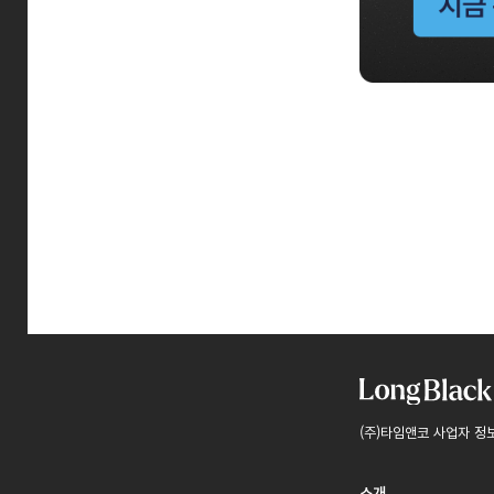
(주)타임앤코 사업자 정
소개