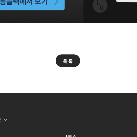
목 록
보
서비스