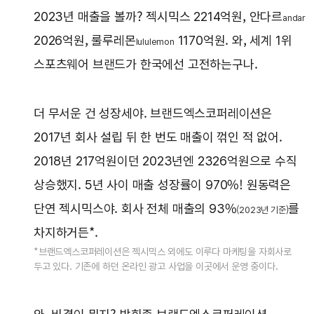
2023년 매출을 볼까? 젝시믹스 2214억원, 안다르
andar
2026억원, 룰루레몬
1170억원. 와, 세계 1위
lululemon
스포츠웨어 브랜드가 한국에선 고전하는구나.
더 무서운 건 성장세야. 브랜드엑스코퍼레이션은
2017년 회사 설립 뒤 한 번도 매출이 꺾인 적 없어.
2018년 217억원이던 2023년엔 2326억원으로 수직
상승했지. 5년 사이 매출 성장률이 970%! 원동력은
단연 젝시믹스야. 회사 전체 매출의 93%
를
(2023년 기준)
차지하거든*.
*브랜드엑스코퍼레이션은 젝시믹스 외에도 이루다 마케팅을 자회사로
두고 있다. 기존에 하던 온라인 광고 사업을 이곳에서 운영 중이다.