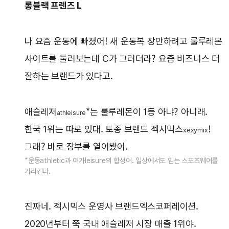
롱블랙 프렌즈 L
나 요즘 운동에 빠졌어! 새 운동복 장만하려고 룰루레몬
사이트를 둘러보는데 C가 그러더라? 요즘 비즈니스 더
잘하는 브랜드가 있다고.
애슬레저
*는 룰루레몬이 1등 아냐? 아니래.
athleisure
한국 1위는 따로 있대. 토종 브랜드 젝시믹스
!
xexymix
그래? 바로 장부를 열어봤어.
*운동athletic과 여가leisure의 합성어. 일상에서도 입는 스포츠웨어를
가리킨다.
진짜네. 젝시믹스 운영사 브랜드엑스코퍼레이션.
2020년부터 쭉 국내 애슬레저 시장 매출 1위야.