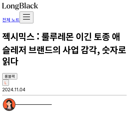
전체 노트
젝시믹스 : 룰루레몬 이긴 토종 애
슬레저 브랜드의 사업 감각, 숫자로
읽다
롱블랙
L
2024.11.04