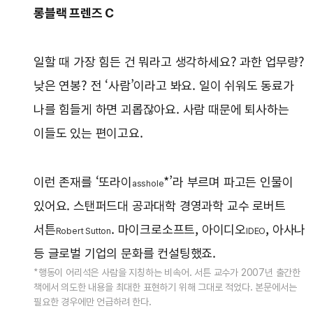
롱블랙 프렌즈 C
일할 때 가장 힘든 건 뭐라고 생각하세요? 과한 업무량?
낮은 연봉? 전 ‘사람’이라고 봐요. 일이 쉬워도 동료가
나를 힘들게 하면 괴롭잖아요. 사람 때문에 퇴사하는
이들도 있는 편이고요.
이런 존재를 ‘또라이
*’라 부르며 파고든 인물이
asshole
있어요. 스탠퍼드대 공과대학 경영과학 교수 로버트
서튼
. 마이크로소프트, 아이디오
, 아사나
Robert Sutton
IDEO
등 글로벌 기업의 문화를 컨설팅했죠.
*행동이 어리석은 사람을 지칭하는 비속어. 서튼 교수가 2007년 출간한
책에서 의도한 내용을 최대한 표현하기 위해 그대로 적었다. 본문에서는
필요한 경우에만 언급하려 한다.