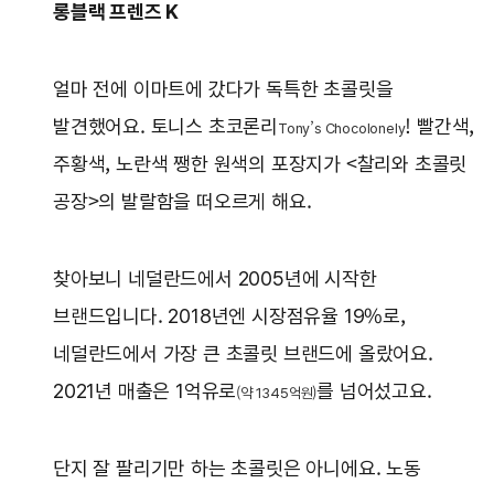
롱블랙 프렌즈 K
얼마 전에 이마트에 갔다가 독특한 초콜릿을
발견했어요. 토니스 초코론리
! 빨간색,
Tony’s Chocolonely
주황색, 노란색 쨍한 원색의 포장지가 <찰리와 초콜릿
공장>의 발랄함을 떠오르게 해요.
찾아보니 네덜란드에서 2005년에 시작한
브랜드입니다. 2018년엔 시장점유율 19%로,
네덜란드에서 가장 큰 초콜릿 브랜드에 올랐어요.
2021년 매출은 1억유로
를 넘어섰고요.
(약 1345억원)
단지 잘 팔리기만 하는 초콜릿은 아니에요. 노동