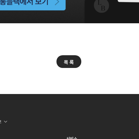
목 록
보
서비스