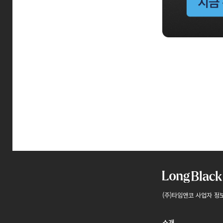
(주)타임앤코 사업자 정
소개