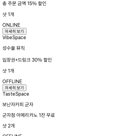
총 주문 금액 15% 할인
샷
1
개
ONLINE
자세히 보기
Vibe
Space
성수율 뮤직
입장권+드링크 30% 할인
샷
1
개
OFFLINE
자세히 보기
Taste
Space
보난자커피 군자
군자점 아메리카노 1잔 무료
샷
2
개