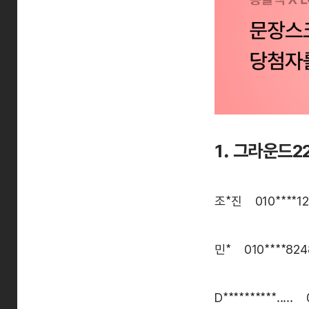
1. 그라운드2
조*진 010****1
민* 010****824
D**********.....