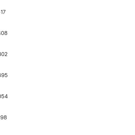
17
408
802
395
054
898