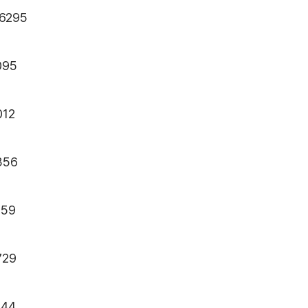
*6295
095
012
356
159
729
644