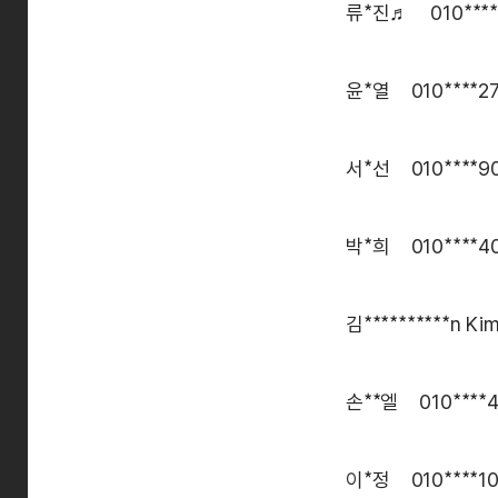
류*진♬ 010****
윤*열 010****2
서*선 010****9
박*희 010****4
김**********n K
손**엘 010****
이*정 010****1