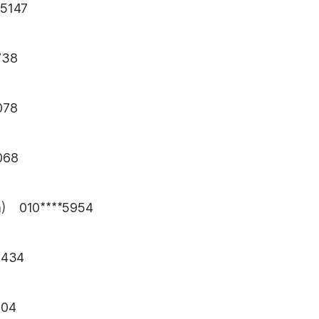
5147
738
078
068
im) 010****5954
4434
004