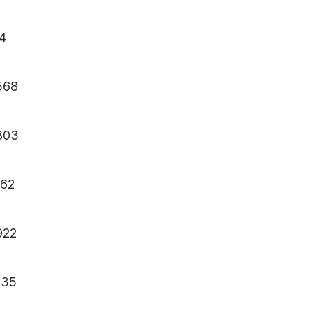
4
568
803
62
922
035