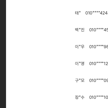
태* 010****424
백*진 010****4
이*우 010****9
이*영 010****12
구*모 010****0
장*수 010****1