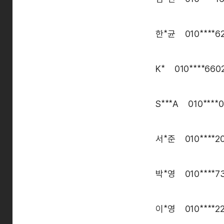
한*균 010****6
K* 010****660
S***A 010****
서*준 010****2
박*영 010****7
이*영 010****2