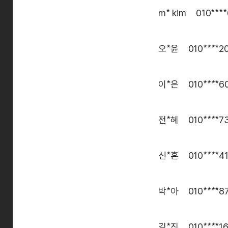
m* kim 010***
오*윤 010****2
이*은 010****6
전*혜 010****7
신*흔 010****4
박*아 010****8
김*진 010****1