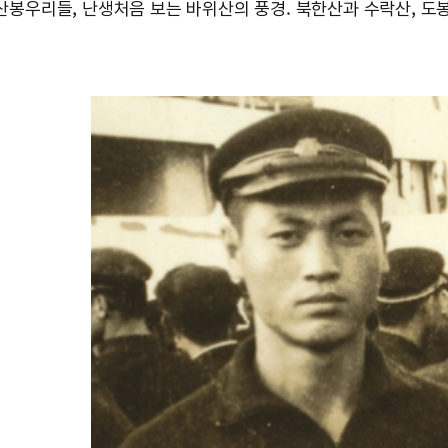
봉우리들, 난생처음 보는 바위산의 풍경. 북한산과 수락산, 도