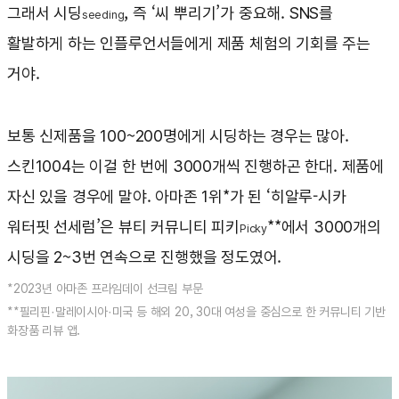
그래서 시딩
, 즉 ‘씨 뿌리기’가 중요해. SNS를
seeding
활발하게 하는 인플루언서들에게 제품 체험의 기회를 주는
거야.
보통 신제품을 100~200명에게 시딩하는 경우는 많아.
스킨1004는 이걸 한 번에 3000개씩 진행하곤 한대. 제품에
자신 있을 경우에 말야. 아마존 1위*가 된 ‘히알루-시카
워터핏 선세럼’은 뷰티 커뮤니티 피키
**에서 3000개의
Picky
시딩을 2~3번 연속으로 진행했을 정도였어.
*2023년 아마존 프라임데이 선크림 부문
**필리핀·말레이시아·미국 등 해외 20, 30대 여성을 중심으로 한 커뮤니티 기반
화장품 리뷰 앱.