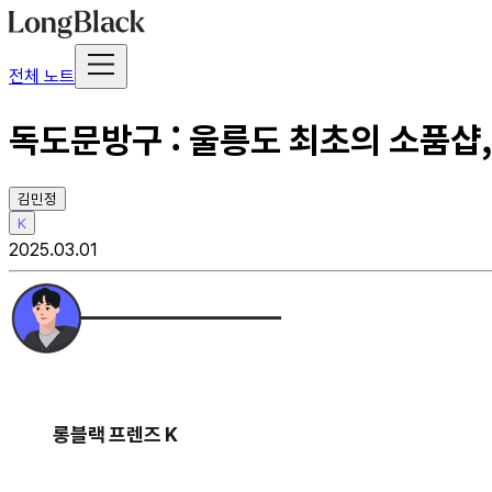
전체 노트
독도문방구 : 울릉도 최초의 소품샵,
김민정
K
2025.03.01
롱블랙 프렌즈 K