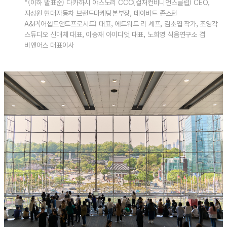
*(이하 발표순) 다카하시 야스노리 CCC(컬처컨비니언스클럽) CEO,
지성원 현대자동차 브랜드마케팅본부장, 데이비드 존스턴
A&P(어셉트앤드프로시드) 대표, 에드워드 리 셰프, 김초엽 작가, 조영각
스튜디오 신매체 대표, 이승재 아이디엇 대표, 노희영 식음연구소 겸
비앤어스 대표이사