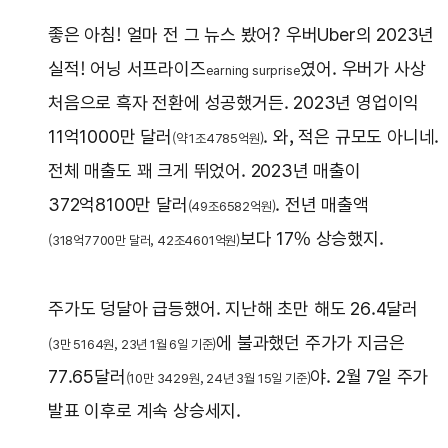
좋은 아침! 얼마 전 그 뉴스 봤어? 우버Uber의 2023년
실적! 어닝 서프라이즈
였어. 우버가 사상
earning surprise
처음으로 흑자 전환에 성공했거든. 2023년 영업이익
11억1000만 달러
. 와, 적은 규모도 아니네.
(약 1조4785억원)
전체 매출도 꽤 크게 뛰었어. 2023년 매출이
372억8100만 달러
. 전년 매출액
(49조6582억원)
보다 17% 상승했지.
(318억7700만 달러, 42조4601억원)
주가도 덩달아 급등했어. 지난해 초만 해도 26.4달러
에 불과했던 주가가 지금은
(3만 5164원, 23년 1월 6일 기준)
77.65달러
야. 2월 7일 주가
(10만 3429원, 24년 3월 15일 기준)
발표 이후로 계속 상승세지.