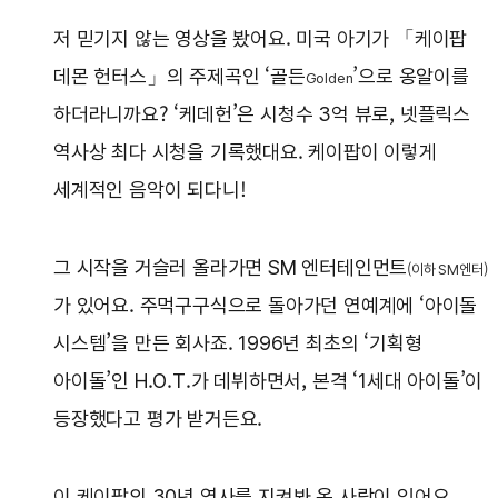
저 믿기지 않는 영상을 봤어요. 미국 아기가 「케이팝
데몬 헌터스」의 주제곡인 ‘골든
’으로 옹알이를
Golden
하더라니까요? ‘케데헌’은 시청수 3억 뷰로, 넷플릭스
역사상 최다 시청을 기록했대요. 케이팝이 이렇게
세계적인 음악이 되다니!
그 시작을 거슬러 올라가면 SM 엔터테인먼트
(이하 SM엔터)
가 있어요. 주먹구구식으로 돌아가던 연예계에 ‘아이돌
시스템’을 만든 회사죠. 1996년 최초의 ‘기획형
아이돌’인 H.O.T.가 데뷔하면서, 본격 ‘1세대 아이돌’이
등장했다고 평가 받거든요.
이 케이팝의 30년 역사를 지켜봐 온 사람이 있어요.