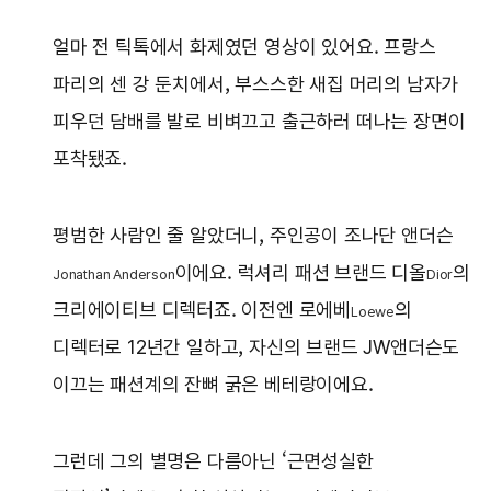
얼마 전 틱톡에서 화제였던 영상이 있어요. 프랑스
파리의 센 강 둔치에서, 부스스한 새집 머리의 남자가
피우던 담배를 발로 비벼끄고 출근하러 떠나는 장면이
포착됐죠.
평범한 사람인 줄 알았더니, 주인공이 조나단 앤더슨
이에요. 럭셔리 패션 브랜드 디올
의
Jonathan Anderson
Dior
크리에이티브 디렉터죠. 이전엔 로에베
의
Loewe
디렉터로 12년간 일하고, 자신의 브랜드 JW앤더슨도
이끄는 패션계의 잔뼈 굵은 베테랑이에요.
그런데 그의 별명은 다름아닌 ‘근면성실한