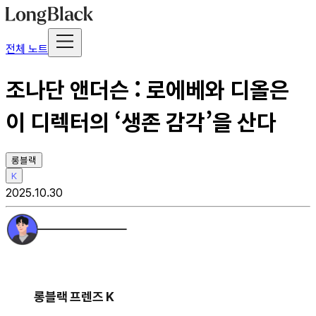
전체 노트
조나단 앤더슨 : 로에베와 디올은
이 디렉터의 ‘생존 감각’을 산다
롱블랙
K
2025.10.30
롱블랙 프렌즈 K