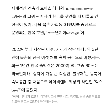
세계적인 건축가 토마스 헤더윅
,
Thomas Heatherwick
LVMH의 고위 관계자가 한국을 찾았을 때 머물고 간
한옥이 있어. 서울 북촌 가회동 31번지를 중심으로
운영되는 한옥 호텔, ‘노스텔지어
’야.
Nostelgia
2022년부터 시작된 이곳, 기세가 장난 아냐. 약 3년
만에 북촌의 한옥 여섯 채를 숙박 공간으로 바꿨거든.
최근 1년간 한옥 숙박객은 2000여 명. 그중 80%는
외국인이래! 심지어 가장 큰 객실인 ‘블루재’는 동북아
숙박공간 중 처음으로 에어비앤비 최상위 라인인 ‘럭스
*’에 올랐지.
Luxe
*에어비앤비가 호텔의 디자인, 고급 편의시설, 청결도 등을 종합적으로
검토해 최고급 호텔에 부여하는 등급.