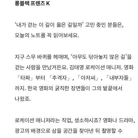
롱블랙 프렌즈 K
‘내가 걷는 이 길이 옳은 길일까’ 고민 중인 분들은,
오늘의 노트를 꼭 읽어보세요.
지구 스무 바퀴를 헤매며, ‘아무도 닦아놓지 않은 길’을
걷는 사람을 만났거든요. 김태영 로케이션 매니저. 영화
「타짜」부터 「추격자」, 「아저씨」, 「내부자들」
까지. 한국 영화의 굵직한 장면들이 그의 발끝에서
나왔죠.
로케이션 매니저라는 직업, 생소하시죠? 영화나 드라마,
광고의 배경으로 삼을 공간을 찾아낸 뒤 촬영할 수