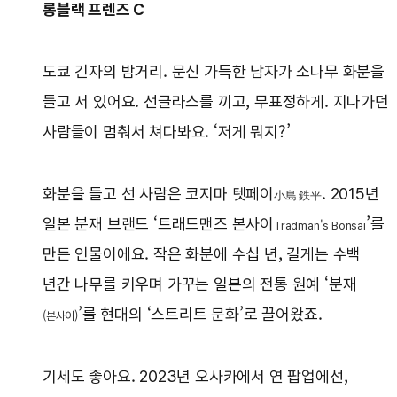
롱블랙 프렌즈 C
도쿄 긴자의 밤거리. 문신 가득한 남자가 소나무 화분을
들고 서 있어요. 선글라스를 끼고, 무표정하게. 지나가던
사람들이 멈춰서 쳐다봐요. ‘저게 뭐지?’
화분을 들고 선 사람은 코지마 텟페이
. 2015년
小島 鉄平
일본 분재 브랜드 ‘트래드맨즈 본사이
’를
Tradman's Bonsai
만든 인물이에요. 작은 화분에 수십 년, 길게는 수백
년간 나무를 키우며 가꾸는 일본의 전통 원예 ‘분재
’를 현대의 ‘스트리트 문화’로 끌어왔죠.
(본사이)
기세도 좋아요. 2023년 오사카에서 연 팝업에선,