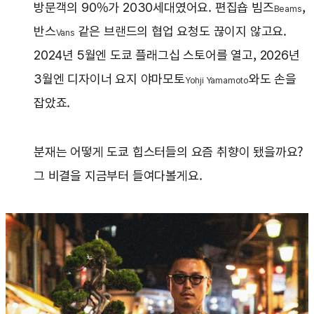
방문객의 90%가 2030세대였어요. 편집숍 빔즈
,
Beams
반스
같은 브랜드의 협업 요청도 끊이지 않고요.
Vans
2024년 5월엔 도쿄 플래그십 스토어를 열고, 2026년
3월엔 디자이너 요지 야마모토
와도 손을
Yohji Yamamoto
잡았죠.
분재는 어떻게 도쿄 힙스터들의 요즘 취향이 됐을까요?
그 비결을 지금부터 들여다볼게요.