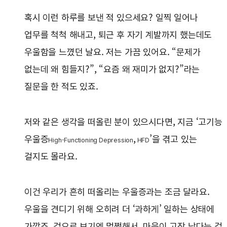
혹시 이런 하루를 보낸 적 있으세요? 일찍 일어나
업무를 척척 해내고, 퇴근 후 자기 계발까지 했는데도
우울함을 느꼈던 날요. 저는 가끔 있어요. “문제가
없는데 왜 힘들지?”, “요즘 왜 재미가 없지?”라는
질문을 한 적도 있죠.
저와 같은 생각을 떠올린 분이 있으시다면, 지금 ‘고기능
우울증
,
’을 겪고 있는
High-Functioning Depression
HFD
걸지도 몰라요.
이건 우리가 흔히 떠올리는 우울증과는 조금 달라요.
우울을 견디기 위해 오히려 더 ‘과하게’ 일하는 상태에
가깝죠. 겉으로 보기엔 멀쩡해서, 마음이 고장 났다는 걸