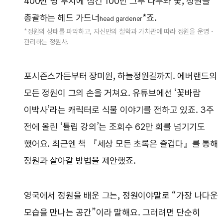
400만 평 부지에 심긴 100만 그루 나무와 꽃, 정원을
총괄하는 헤드 가드너
*죠.
head gardener
*정원의 상태를 파악하고, 자신만의 철학과 가치관에 따라 정원을 운영・
관리하는 정원사.
포시즌스가든부터 장미원, 하늘정원길까지. 에버랜드의
모든 정원이 그의 손을 거쳐요. 유튜브에선 ‘꽃바람
이박사’라는 캐릭터로 식물 이야기를 전하고 있죠. 3주
전에 올린 ‘튤립 강의’는 조회수 62만 회를 넘기기도
했어요. 최근엔 책 『세상 모든 초록은 즐겁다』를 통해
정원과 살아갈 방법을 제안했죠.
영국에서 정원을 배운 그는, 정원이야말로 “가장 나다운
모습을 만나는 공간”이라 말해요. 그러려면 단순히