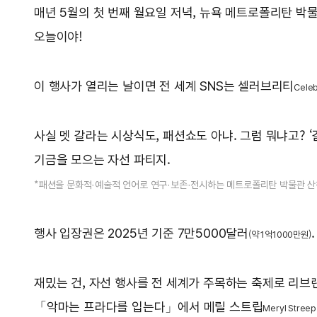
매년 5월의 첫 번째 월요일 저녁, 뉴욕 메트로폴리탄 박물
오늘이야!
이 행사가 열리는 날이면 전 세계 SNS는 셀러브리티
Cele
사실 멧 갈라는 시상식도, 패션쇼도 아냐. 그럼 뭐냐고? 
기금을 모으는 자선 파티지.
*패션을 문화적·예술적 언어로 연구·보존·전시하는 메트로폴리탄 박물관 산하
행사 입장권은 2025년 기준 7만5000달러
(약 1억1000만원)
재밌는 건, 자선 행사를 전 세계가 주목하는 축제로 리브
「악마는 프라다를 입는다」에서 메릴 스트립
Meryl Streep