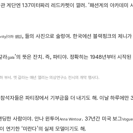
관 계단엔 137미터짜리 레드카펫이 깔려. ‘패션계의 아카데미 
, 들의 사진으로 술렁여. 한국에선 블랙핑크의 제니가
brity(이하 셀럽)
‘갈라
’의 뜻은 잔치. 즉, 파티야. 정확히는 1948년부터 시
gala
 부서. 멧 갈라는 매년 열리는 의상연구소 전시의 개막 행사다.
. 참석자들은 파티장에서 기부금을 더 내기도 해. 이날 하루에만 3
랜딩한 사람이야. 안나 윈투어
. 37년간 미국 보그
Anna Wintour
Vogue
이 연기한 ‘미란다’의 실제 모델이기도 해.