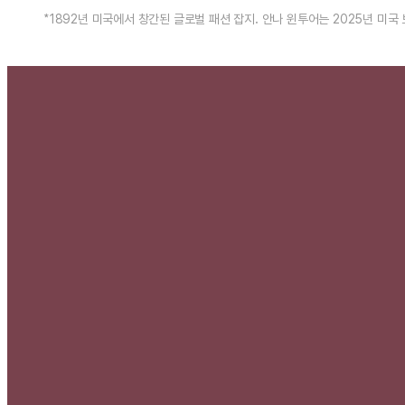
*1892년 미국에서 창간된 글로벌 패션 잡지. 안나 윈투어는 2025년 미