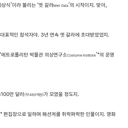
시상식’이라 불리는 ‘멧 갈라
’의 시작이지. 맞아,
Met Gala
 대표적인 참석자야. 3년 연속 멧 갈라에 초대받았었지.
작된 ‘메트로폴리탄 박물관 의상연구소
’*의 운영
Costume Institute
100만 달러
가 모였을 정도지.
(약 460억원)
* 편집장으로 일하며 패션계를 쥐락펴락한 인물이지. 영화