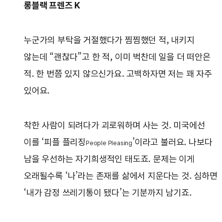
롱블랙 프렌즈 K
누군가의 부탁을 거절했다가 찜찜했던 적, 내키지
않는데 “괜찮다”고 한 적, 이미 벅찬데 일을 더 떠안은
적. 한 번쯤 있지 않으신가요. 고백하자면 저는 꽤 자주
있어요.
착한 사람이 되려다가 괴로워하며 사는 것. 미국에선
이를 ‘피플 플리징
’이라고 불러요. 나보다
People Pleasing
남을 우선하는 자기희생적인 태도죠. 문제는 이게
오래될수록 ‘나’라는 존재를 삶에서 지운다는 것. 심하면
‘내가 감정 쓰레기통이 됐다’는 기분까지 남기죠.