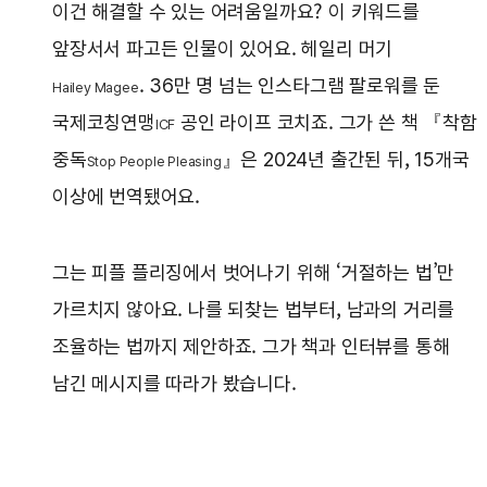
이건 해결할 수 있는 어려움일까요? 이 키워드를
앞장서서 파고든 인물이 있어요. 헤일리 머기
. 36만 명 넘는 인스타그램 팔로워를 둔
Hailey Magee
국제코칭연맹
공인 라이프 코치죠. 그가 쓴 책 『착함
ICF
중독
』은 2024년 출간된 뒤, 15개국
Stop People Pleasing
이상에 번역됐어요.
그는 피플 플리징에서 벗어나기 위해 ‘거절하는 법’만
가르치지 않아요. 나를 되찾는 법부터, 남과의 거리를
조율하는 법까지 제안하죠. 그가 책과 인터뷰를 통해
남긴 메시지를 따라가 봤습니다.