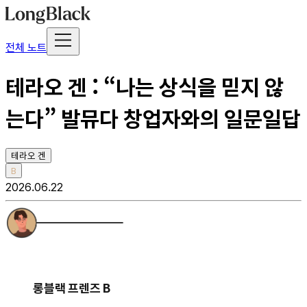
전체 노트
테라오 겐 : “나는 상식을 믿지 않
는다” 발뮤다 창업자와의 일문일답
테라오 겐
B
2026.06.22
롱블랙 프렌즈 B