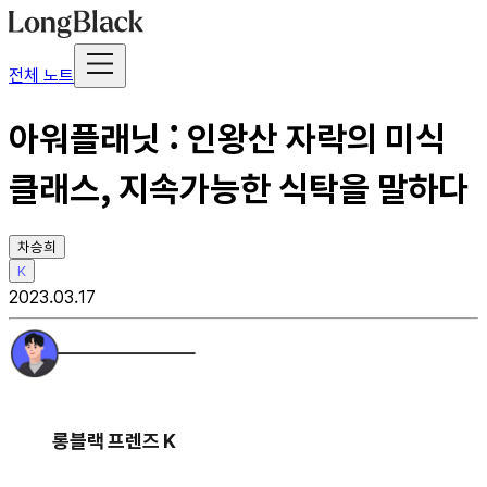
전체 노트
아워플래닛 : 인왕산 자락의 미식
클래스, 지속가능한 식탁을 말하다
차승희
K
2023.03.17
롱블랙 프렌즈 K