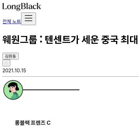
전체 노트
웨원그룹 : 텐센트가 세운 중국 최대 
김원동
C
2021.10.15
롱블랙 프렌즈 C