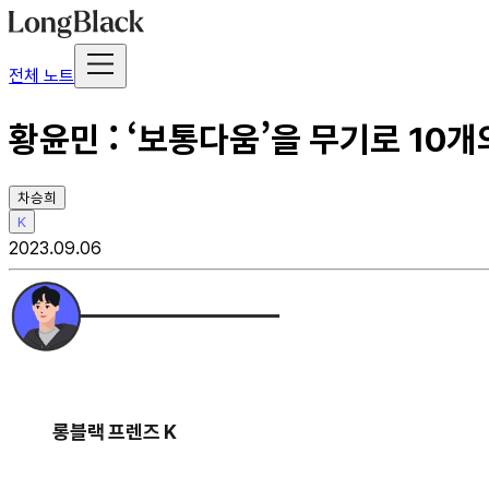
전체 노트
황윤민 : ‘보통다움’을 무기로 10
차승희
K
2023.09.06
롱블랙 프렌즈 K