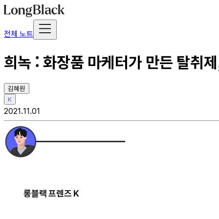
전체 노트
희녹 : 화장품 마케터가 만든 탈취제
김혜원
K
2021.11.01
롱블랙 프렌즈 K