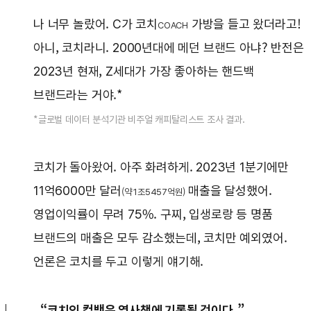
나 너무 놀랐어. C가 코치
가방을 들고 왔더라고!
COACH
아니, 코치라니. 2000년대에 메던 브랜드 아냐? 반전은
2023년 현재, Z세대가 가장 좋아하는 핸드백
브랜드라는 거야.*
*글로벌 데이터 분석기관 비주얼 캐피탈리스트 조사 결과.
코치가 돌아왔어. 아주 화려하게. 2023년 1분기에만
11억6000만 달러
매출을 달성했어.
(약 1조5457억원)
영업이익률이 무려 75%. 구찌, 입생로랑 등 명품
브랜드의 매출은 모두 감소했는데, 코치만 예외였어.
언론은 코치를 두고 이렇게 얘기해.
“코치의 컴백은 역사책에 기록될 것이다.”