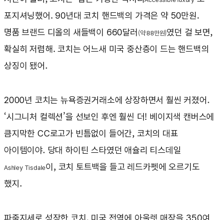
포지셔닝했어. 90년대 코치 핸드백의 가격은 약 50만원.
명품 브랜드 디올의 새들백이 660달러
였던 걸 보면,
(약 88만원)
확실히 저렴해. 코치는 어느새 미국 중산층이 드는 핸드백의
상징이 됐어.
2000년 코치는 뉴욕증권거래소에 상장하면서 훨씬 커졌어.
‘시그니처 컬렉션’을 선보인 후엔 훨씬 더! 베이지색 캔버스에
큼지막한 CC로고가 빈틈없이 들어간, 코치의 대표
아이템이야. 당대 하이틴 스타였던 애슐리 티스데일
이, 코치 토트백을 들고 레드카펫에 오르기도
Ashley Tisdale
했지.
파죽지세로 성장한 코치. 미국 전역에 아울렛 매장을 350여