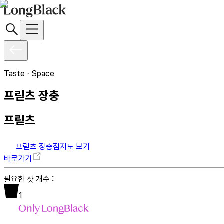
Taste · Space
프릳츠 장충
프릳츠
프릳츠 장충점
지도 보기
바로가기
필요한 샷 개수 :
1