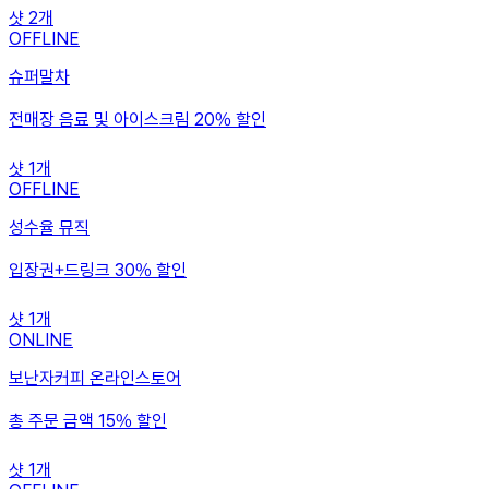
샷
2
개
OFFLINE
슈퍼말차
전매장 음료 및 아이스크림 20% 할인
샷
1
개
OFFLINE
성수율 뮤직
입장권+드링크 30% 할인
샷
1
개
ONLINE
보난자커피 온라인스토어
총 주문 금액 15% 할인
샷
1
개