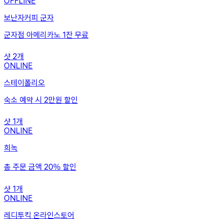
OFFLINE
보난자커피 군자
군자점 아메리카노 1잔 무료
샷
2
개
ONLINE
스테이폴리오
숙소 예약 시 2만원 할인
샷
1
개
ONLINE
희녹
총 주문 금액 20% 할인
샷
1
개
ONLINE
레디투킥 온라인스토어